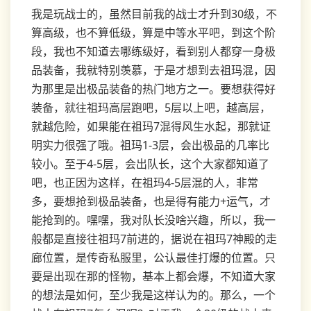
我是玩战士的，虽然目前我的战士才升到30级，不
算高级，也不算低级，算是中等水平吧，到这个阶
段，我也不知道去哪练级好，看到别人都穿一身极
品装备，我就特别羡慕，于是才想到去祖玛混，因
为那里是出极品装备的热门地方之一。要想获得好
装备，就往祖玛高层跑吧，5层以上吧，越高层，
就越危险，如果能在祖玛7混得风生水起，那就证
明实力很强了哦。祖玛1-3层，会出极品的几率比
较小。至于4-5层，会出队长，这个大家都知道了
吧，也正因为这样，在祖玛4-5层混的人，非常
多，要想抢到极品装备，也是得有能力+运气，才
能抢到的。嘿嘿，我对队长没啥兴趣，所以，我一
般都是直接往祖玛7前进的，据说在祖玛7神殿的走
廊位置，是传奇私服里，公认最佳打爆的位置。只
要是出现在那的怪物，基本上都会爆，不知道大家
的想法是如何，至少我是这样认为的。那么，一个